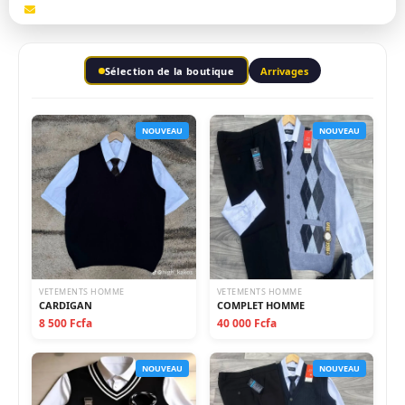
Hommes@monivoireboutique.com
Sélection de la boutique
Arrivages
NOUVEAU
NOUVEAU
VETEMENTS HOMME
VETEMENTS HOMME
CARDIGAN
COMPLET HOMME
8 500 Fcfa
40 000 Fcfa
NOUVEAU
NOUVEAU