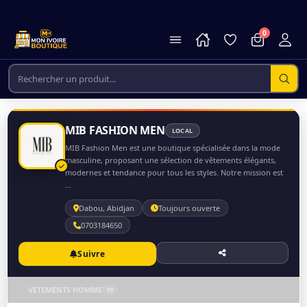
0
MIB FASHION MEN
LOCAL
MIB Fashion Men est une boutique spécialisée dans la mode
masculine, proposant une sélection de vêtements élégants,
modernes et tendance pour tous les styles. Notre mission est
...
Dabou, Abidjan
Toujours ouverte
0703184650
Suivre
VETEMENTS HOMME
10