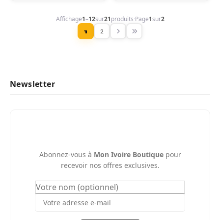
Affichage
1
–
12
sur
21
produits
·
Page
1
sur
2
2
1
Newsletter
Abonnez-vous à
Mon Ivoire Boutique
pour
recevoir nos offres exclusives.