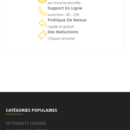
par tranche possible
Selon le cas, vous pouvez échanger l’article ou
Support En Ligne
recevoir un remboursement (hors frais de livraison).
ouverture : 8h - 23h
Politique De Retour
rapide et gratuit
Des Reductions
Chaque semaine
💡 Remarque : Les articles importés peuvent être
soumis à des conditions particulières.
CATÉGORIES POPULAIRES
VETEMENTS HOMME