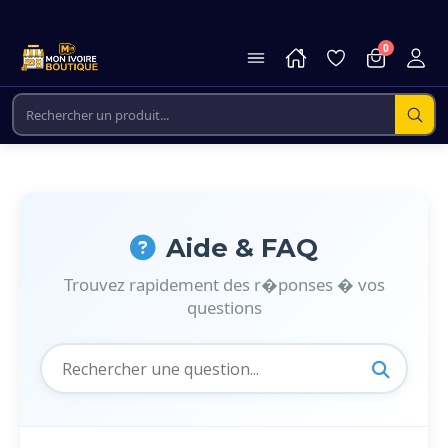
0
Aide & FAQ
Trouvez rapidement des r�ponses � vos
questions