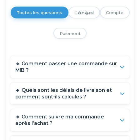
Toutes les questions
Compte
G�n�ral
Paiement
🔹 Comment passer une commande sur
MIB ?
Pour passer une commande sur Mon Ivoire
🔹 Quels sont les délais de livraison et
Boutique (MIB), suivez ces étapes :
comment sont-ils calculés ?
Les délais de livraison varient selon la disponibilité
🔹 Comment suivre ma commande
des articles et votre localisation :
après l’achat ?
1️⃣ Ajout au panier : Sélectionnez les articles
souhaités et ajoutez-les à votre panier.
Une fois votre commande validée et en cours de