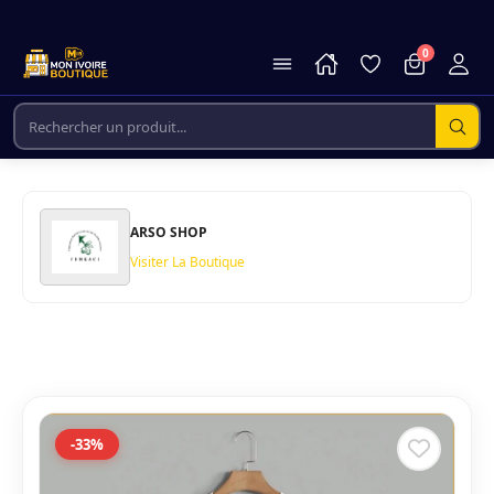
0
ARSO SHOP
Visiter La Boutique
-33%