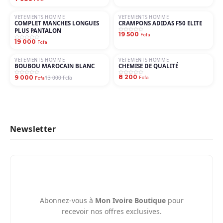
VETEMENTS HOMME
VETEMENTS HOMME
COMPLET MANCHES LONGUES
CRAMPONS ADIDAS F50 ELITE
PLUS PANTALON
19 500
Fcfa
19 000
Fcfa
VETEMENTS HOMME
VETEMENTS HOMME
−31%
BOUBOU MAROCAIN BLANC
CHEMISE DE QUALITÉ
8 200
9 000
13 000 Fcfa
Fcfa
Fcfa
Newsletter
Abonnez-vous à
Mon Ivoire Boutique
pour
recevoir nos offres exclusives.