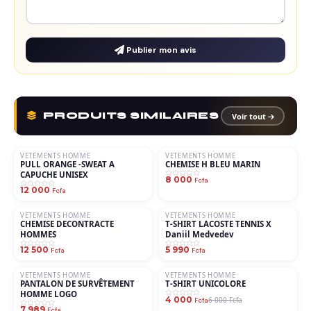
Publier mon avis
PRODUITS SIMILAIRES
Voir tout
VETEMENTS HOMME
VETEMENTS HOMME
PULL ORANGE -SWEAT A
CHEMISE H BLEU MARIN
CAPUCHE UNISEX
8 000
Fcfa
12 000
Fcfa
VETEMENTS HOMME
VETEMENTS HOMME
CHEMISE DECONTRACTE
T-SHIRT LACOSTE TENNIS X
HOMMES
Daniil Medvedev
12 500
5 990
Fcfa
Fcfa
VETEMENTS HOMME
VETEMENTS HOMME
−33%
PANTALON DE SURVÊTEMENT
T-SHIRT UNICOLORE
HOMME LOGO
4 000
6 000 Fcfa
Fcfa
7 989
Fcfa