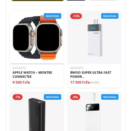
NOUVEAU
-13%
NOUVEAU
GADGETS
GADGETS
APPLE WATCH – MONTRE
BWOO SUPER ULTRA FAST
CONNECTEE
POWER...
9 500 Fcfa
17 500 Fcfa
20 000
-7%
NOUVEAU
-8%
NOUVEAU