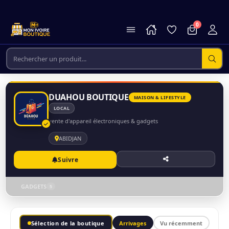
0
DUAHOU BOUTIQUE
MAISON & LIFESTYLE
LOCAL
vente d'appareil électroniques & gadgets
ABIDJAN
Suivre
GADGETS
5
Sélection de la boutique
Arrivages
Vu récemment