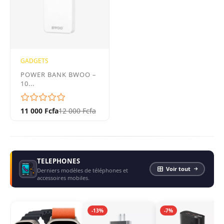
GADGETS
POWER BANK BWOO –
10...
11 000 Fcfa
12 000 Fcfa
TELEPHONES
Voir tout
Derniers modèles de téléphones et
accessoires mobiles.
-13%
-7%