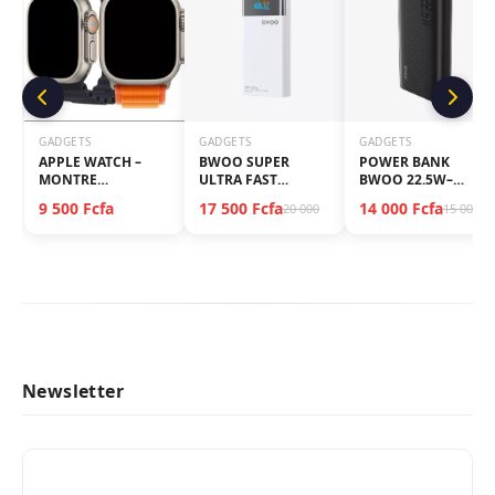
GADGETS
GADGETS
GADGETS
APPLE WATCH –
BWOO SUPER
POWER BANK
MONTRE
ULTRA FAST
BWOO 22.5W–
CONNECTEE
POWER...
20,00...
9 500 Fcfa
17 500 Fcfa
14 000 Fcfa
20 000
15 000
Newsletter