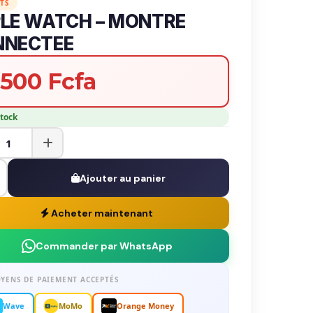
TS
LE WATCH – MONTRE
NNECTEE
 500 Fcfa
stock
Ajouter au panier
Acheter maintenant
Commander par WhatsApp
YENS DE PAIEMENT ACCEPTÉS
Wave
MoMo
Orange Money