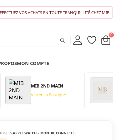
FFECTUEZ VOS ACHATS EN TOUTE TRANQUILLITÉ CHEZ MIB
0
PROPOS
MON COMPTE
MIB 2ND MAIN
MIB CARE 
Visiter La Boutique
Visiter La Bo
ADGETS
APPLE WATCH – MONTRE CONNECTEE