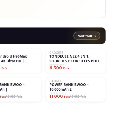
Voir tout
GADGETS
Android H96Max
TONDEUSE NEZ 4 EN 1,
 4K Ultra HD |
SOURCILS ET OREILLES POUR
ante & Connectée
HOMMES - USB
0
6 300
Fcfa
Fcfa
GADGETS
−8%
 BWOO –
POWER BANK BWOO –
Ah |
10,000mAh 2
11 000
12 000 Fcfa
12 000 Fcfa
Fcfa
Fcfa