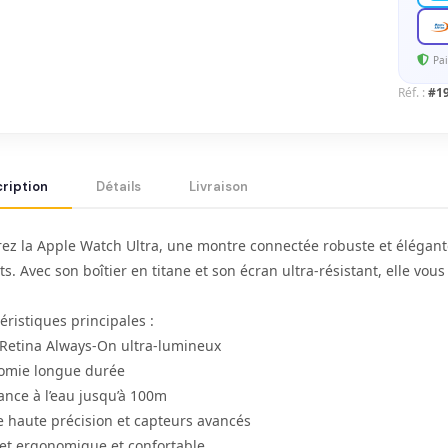
Pai
Réf. :
#1
ription
Détails
Livraison
ez la Apple Watch Ultra, une montre connectée robuste et élégante 
s. Avec son boîtier en titane et son écran ultra-résistant, elle vo
éristiques principales :
 Retina Always-On ultra-lumineux
omie longue durée
ance à l’eau jusqu’à 100m
e haute précision et capteurs avancés
let ergonomique et confortable