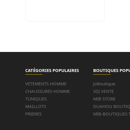
CATÉGORIES POPULAIRES
BOUTIQUES POP
VETEMENTS HOMME
JoBoutique
CHAUSSURES HOMME
SDJ VENTE
TUNIQUES
MIB STORE
MAILLOTS
DUAHOU BOUTI
PRIERES
MIB-BOUTIQUES 