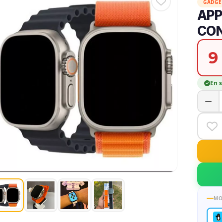
GADGE
APP
CO
9
En 
MO