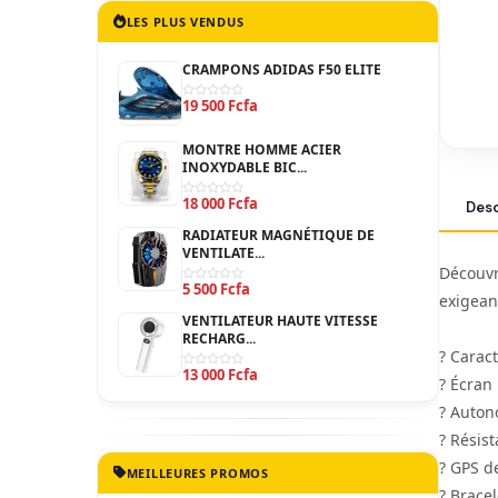
LES PLUS VENDUS
CRAMPONS ADIDAS F50 ELITE
19 500 Fcfa
MONTRE HOMME ACIER
INOXYDABLE BIC...
18 000 Fcfa
Desc
RADIATEUR MAGNÉTIQUE DE
VENTILATE...
Découvr
5 500 Fcfa
exigeant
VENTILATEUR HAUTE VITESSE
RECHARG...
? Caract
13 000 Fcfa
? Écran
? Auton
? Résist
? GPS d
MEILLEURES PROMOS
? Brace