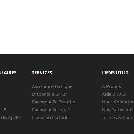
ULAIRES
SERVICES
LIENS UTILS
Assistance En Ligne
A Propos
Disponible 24/24
Aide & FAQ
Paiement En Tranche
Nous Contacter
QUE
Paiement Securisé
Nos Partenaire
TUNIQUES
Livraison Partout
Termes & Condi