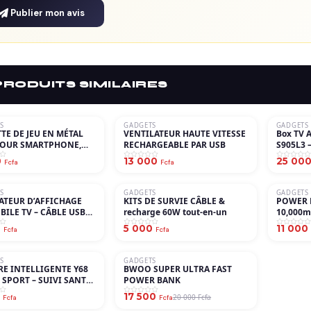
Publier mon avis
PRODUITS SIMILAIRES
S
GADGETS
GADGETS
TE DE JEU EN MÉTAL
VENTILATEUR HAUTE VITESSE
Box TV 
POUR SMARTPHONE,
RECHARGEABLE PAR USB
S905L3 –
DÉCLENCHEUR PUBG,
Perform
0
13 000
25 00
Fcfa
Fcfa
EU DE TIR
S
GADGETS
GADGETS
−8%
ATEUR D’AFFICHAGE
KITS DE SURVIE CÂBLE &
POWER BANK
ILE TV – CÂBLE USB
recharge 60W tout-en-un
10,000m
 VERS HDMI 4K 60HZ
0
5 000
11 000
Fcfa
Fcfa
S
GADGETS
−13%
E INTELLIGENTE Y68
BWOO SUPER ULTRA FAST
SPORT – SUIVI SANTÉ
POWER BANK
ESS (D20)
0
17 500
20 000 Fcfa
Fcfa
Fcfa