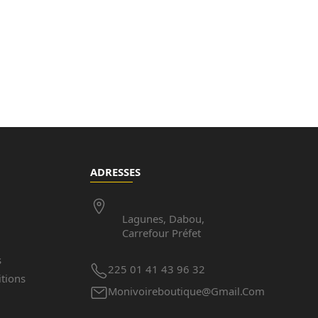
ADRESSES
Lagunes, Dabou,
Carrefour Préfet
s
225 01 41 43 96 32
tions
Monivoireboutique@gmail.com