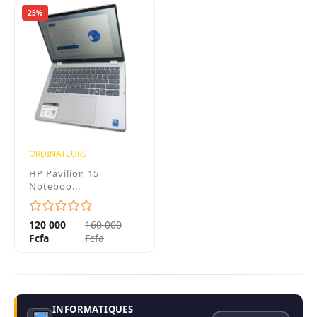
25%
ORDINATEURS
HP Pavilion 15
Noteboo...
120 000
160 000
Fcfa
Fcfa
INFORMATIQUES