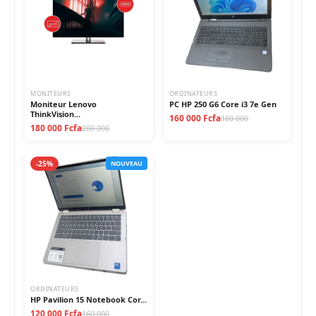
MONITEURS
ORDINATEURS
Moniteur Lenovo
PC HP 250 G6 Core i3 7e Gen
ThinkVision...
160 000 Fcfa
180 000
180 000 Fcfa
200 000
-25%
NOUVEAU
ORDINATEURS
HP Pavilion 15 Notebook Cor...
120 000 Fcfa
160 000