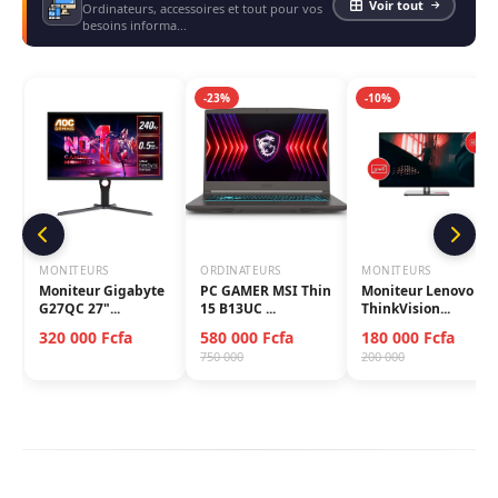
Voir tout
Ordinateurs, accessoires et tout pour vos
besoins informa...
-23%
-10%
MONITEURS
ORDINATEURS
MONITEURS
Moniteur Gigabyte
PC GAMER MSI Thin
Moniteur Lenovo
G27QC 27"...
15 B13UC ...
ThinkVision...
320 000 Fcfa
580 000 Fcfa
180 000 Fcfa
750 000
200 000