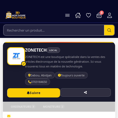
0
ZONETECH
LOCAL
ZONETECH est une boutique spécialisée dans la ventes des
articles électronique de la nouvelle génération. Ici vous
trouverez tous en matière de technologie.
Dabou, Abidjan
Toujours ouverte
0703184650
Suivre
ORDINATEURS
MONITEURS
3
2
electronique@monivoireboutique.com