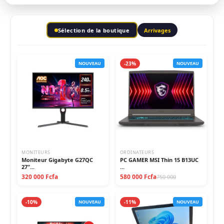
Sélection de la boutique
Arrivages
NOUVEAU
-23%
NOUVEAU
MONITEURS
ORDINATEURS
Moniteur Gigabyte G27QC
PC GAMER MSI Thin 15 B13UC
27"...
...
320 000 Fcfa
580 000 Fcfa
750 000
-10%
NOUVEAU
-11%
NOUVEAU