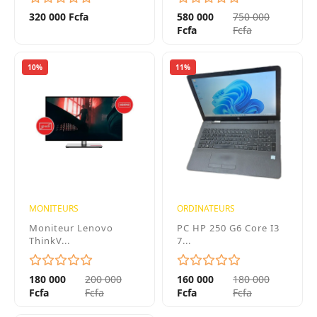
320 000 Fcfa
580 000
750 000
Fcfa
Fcfa
10%
11%
MONITEURS
ORDINATEURS
Moniteur Lenovo
PC HP 250 G6 Core I3
ThinkV...
7...
180 000
200 000
160 000
180 000
Fcfa
Fcfa
Fcfa
Fcfa