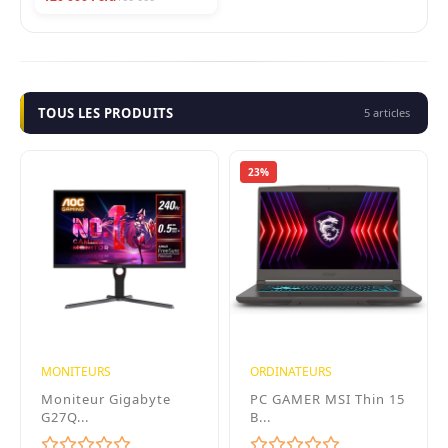
TOUS LES PRODUITS
5 articles
23%
MONITEURS
ORDINATEURS
Moniteur Gigabyte
PC GAMER MSI Thin 15
G27Q...
B...