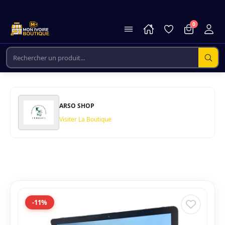
0
ARSO SHOP
Visiter La Boutique
-11%