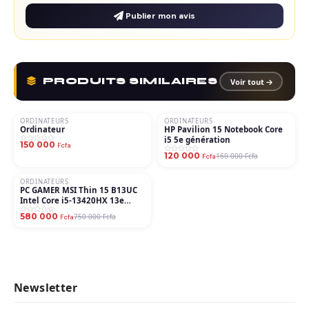
Publier mon avis
PRODUITS SIMILAIRES
Voir tout
ORDINATEURS
ORDINATEURS
−25%
Ordinateur
HP Pavilion 15 Notebook Core
i5 5e génération
150 000
Fcfa
120 000
160 000 Fcfa
Fcfa
ORDINATEURS
−23%
PC GAMER MSI Thin 15 B13UC
Intel Core i5-13420HX 13e
génération
580 000
750 000 Fcfa
Fcfa
Newsletter