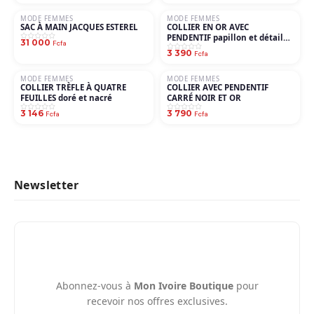
MODE FEMMES
MODE FEMMES
SAC À MAIN JACQUES ESTEREL
COLLIER EN OR AVEC
PENDENTIF papillon et détails
31 000
Fcfa
délicats
3 390
Fcfa
MODE FEMMES
MODE FEMMES
COLLIER TRÈFLE À QUATRE
COLLIER AVEC PENDENTIF
FEUILLES doré et nacré
CARRÉ NOIR ET OR
3 146
3 790
Fcfa
Fcfa
Newsletter
Abonnez-vous à
Mon Ivoire Boutique
pour
recevoir nos offres exclusives.