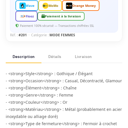
Wave
MoMo
Orange Money
Flooz
Paiement à la livraison
Paiement 100% sécurisé — Transactions chiffrées SSL
Réf. :
#201
· Catégorie :
MODE FEMMES
Description
Détails
Livraison
- <strong>Style</strong> : Gothique / Élégant
- <strong>Occasion</strong> : Casual, Décontracté, Glamour
- <strong>Élément</strong> : Chaîne
- <strong>Genre</strong> : Femme
- <strong>Couleur</strong> : Or
- <strong>Matériau</strong> : Métal (probablement en acier
inoxydable ou alliage doré)
- <strong>Type de fermeture</strong> : Fermoir à crochet