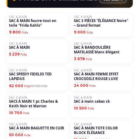
SAC A MAIN
SAC A MAIN
SAC À MAIN fourre-tout en
SAC 3 PIÈCES "ÉLÉGANCE Noire"
toile "Frida Kahlo"
– Grand format
9 800
9 000
Fcfa
Fcfa
SAC A MAIN
SAC A MAIN
SAC À MAIN
SAC À BANDOULIÈRE
MATELASSÉ blanc élégant
5 239
Fcfa
3 678
Fcfa
SAC A MAIN
SAC A MAIN
−11%
SAC SPEEDY FIDELIO TED
SAC À MAIN FEMME EFFET
LAPIDUS
CROCODILE ROUGE LUXE
24 000
62 000
70 000 Fcfa
Fcfa
Fcfa
SAC A MAIN
SAC A MAIN
SACS À MAIN 1 pc Charles &
SAC à main cabas ck
Keith Noir et Marron
10 500
Fcfa
10 700
Fcfa
SAC A MAIN
SAC A MAIN
−20%
SAC À MAIN BAGUETTE EN CUIR
SAC À MAIN TOTE COLOR
BLOCK ÉLÉGANCE
50 000
Fcfa