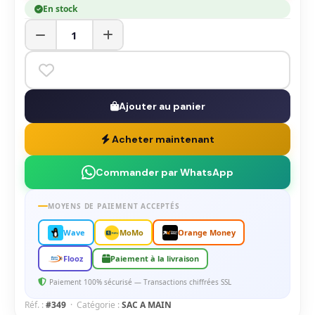
En stock
Ajouter au panier
Acheter maintenant
Commander par WhatsApp
MOYENS DE PAIEMENT ACCEPTÉS
Wave
MoMo
Orange Money
Flooz
Paiement à la livraison
Paiement 100% sécurisé — Transactions chiffrées SSL
Réf. :
#349
· Catégorie :
SAC A MAIN