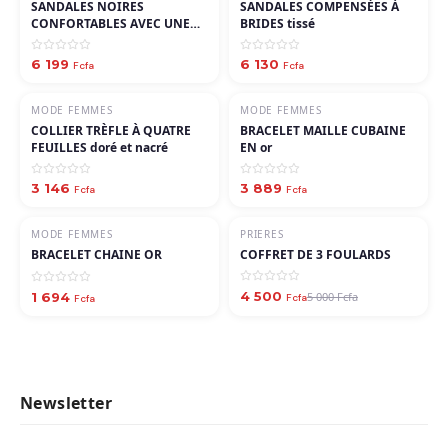
SANDALES NOIRES
SANDALES COMPENSÉES À
CONFORTABLES AVEC UNE
BRIDES tissé
semelle compensée, des
brides tissées
6 199
6 130
Fcfa
Fcfa
MODE FEMMES
MODE FEMMES
COLLIER TRÈFLE À QUATRE
BRACELET MAILLE CUBAINE
FEUILLES doré et nacré
EN or
3 146
3 889
Fcfa
Fcfa
MODE FEMMES
PRIERES
−10%
BRACELET CHAINE OR
COFFRET DE 3 FOULARDS
4 500
1 694
5 000 Fcfa
Fcfa
Fcfa
Newsletter